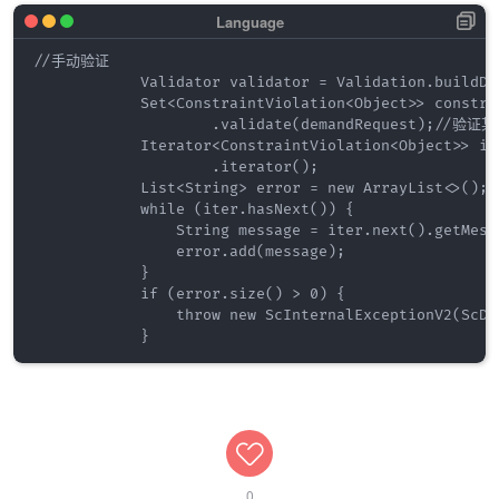
//手动验证 

            Validator validator = Validation.buildDe
            Set<ConstraintViolation<Object>> constra
                    .validate(demandRequest
            Iterator<ConstraintViolation<Object>> it
                    .iterator();

            List<String> error = new ArrayList<>();

            while (iter.hasNext()) {

                String message = iter.next().getMessa
                error.add(message);

            }

            if (error.size() > 0) {

                throw new ScInternalExceptionV2(ScDe
0