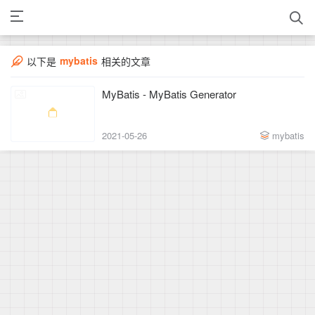
mybatis
以下是
相关的文章
MyBatis - MyBatis Generator
2021-05-26
mybatis