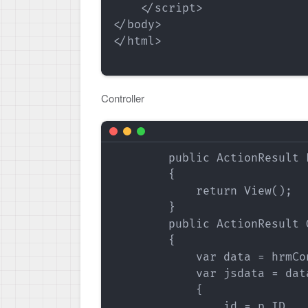
    </script>

</body>

</html>

Controller
        public ActionResult 
        {

            return View();

        }

        public ActionResult 
        {

            var data = hrmCo
            var jsdata = dat
            {

                id = p.ID,
