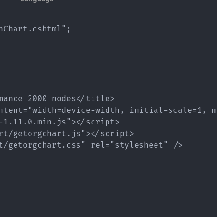
nChart.cshtml";

mance 2000 nodes</title>

ntent="width=device-width, initial-scale=1, m
-1.11.0.min.js"></script>

rt/getorgchart.js"></script>

t/getorgchart.css" rel="stylesheet" />
