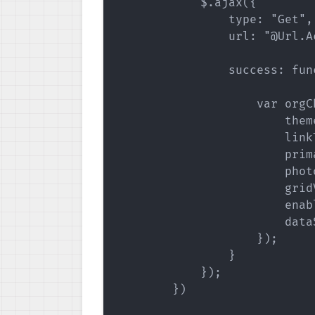
            $.ajax({

                type: "Get",

                url: "@Url.A
                success: fun
                    var orgC
                        them
                        linkT
                        prim
                        phot
                        gridV
                        enab
                        dataS
                    });

                }

            });

        })
