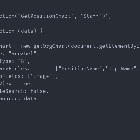
ction("GetPositionChart", "Staff")",

ction (data) {

hart = new getOrgChart(document.getElementByI
e: "annabel",

ype: "B",

aryFields:        ["PositionName","DeptName",
oFields: ["image"],

iew: true,

leSearch: false,

ource: data
