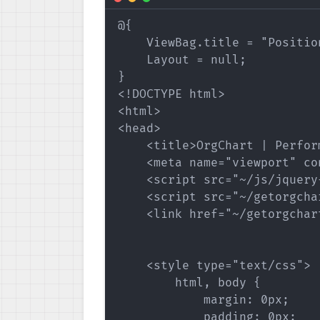
@{

    ViewBag.title = "Positio
    Layout = null;

}

<!DOCTYPE html>

<html>

<head>

    <title>OrgChart | Perfor
    <meta name="viewport" co
    <script src="~/js/jquery
    <script src="~/getorgcha
    <link href="~/getorgchar
    <style type="text/css">

        html, body {

            margin: 0px;

            padding: 0px;
