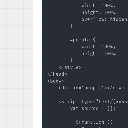
            width: 100%;

            height: 100%;

            overflow: hidden;
        }

        #people {

            width: 100%;

            height: 100%;

        }

    </style>

</head>

<body>

    <div id="people"></div>

    <script type="text/javasc
        var source = [];

          $(function () {
