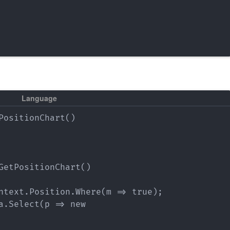
PositionChart()

GetPositionChart()

ntext.Position.Where(m => true);

a.Select(p => new
