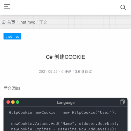
首页
/
.net mvc
/
正文
.net mvc
C# 创建COOKIE
2021-05-22
/
0 评论
/
3,618 阅读
后台添加
HttpCookie newCookie = new HttpCookie("User");

 newCookie.Values.Add("Name", olduser.UserNum);

 newCookie.Expires = DateTime.Now.AddDays(30);
