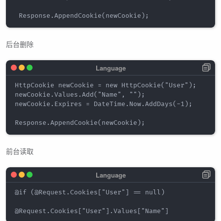
后台删除
HttpCookie newCookie = new HttpCookie("User");

newCookie.Values.Add("Name", "");

newCookie.Expires = DateTime.Now.AddDays(-1);

前台读取
@if (@Request.Cookies["User"] == null)
