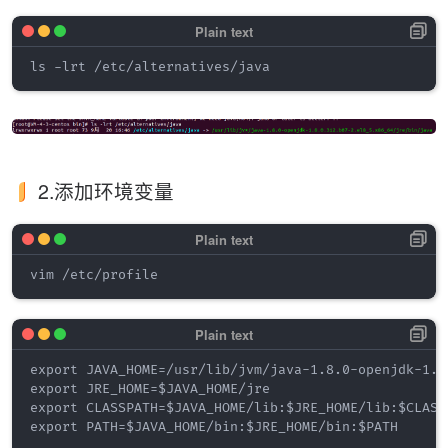
2.添加环境变量
export JAVA_HOME=/usr/lib/jvm/java-1.8.0-openjdk-1.8
export JRE_HOME=$JAVA_HOME/jre

export CLASSPATH=$JAVA_HOME/lib:$JRE_HOME/lib:$CLASSP
export PATH=$JAVA_HOME/bin:$JRE_HOME/bin:$PATH
