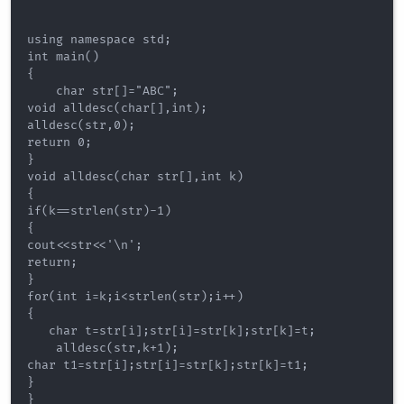
using namespace std;

int main()

{

    char str[]="ABC";

void alldesc(char[],int);

alldesc(str,0); 

return 0;

}

void alldesc(char str[],int k)

{

if(k==strlen(str)-1)

{

cout<<str<<'\n';

return;

}

for(int i=k;i<strlen(str);i++)

{

   char t=str[i];str[i]=str[k];str[k]=t;

    alldesc(str,k+1);

char t1=str[i];str[i]=str[k];str[k]=t1;

}
