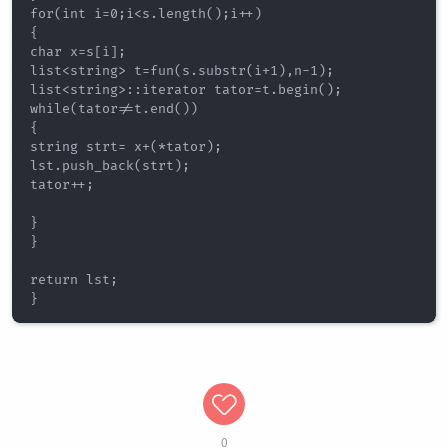
for(int i=0;i<s.length();i++)

{

char x=s[i];

list<string> t=fun(s.substr(i+1),n-1);

list<string>::iterator tator=t.begin();

while(tator!=t.end())

{

string strt= x+(*tator);

lst.push_back(strt);

tator++;

}

}

return lst;

0