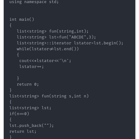
using namespace std;

int main()

{

   list<string> fun(string,int);

   list<string> lst=fun("ABCDE",3);

   list<string>::iterator lstator=lst.begin();

   while(lstator!=lst.end())

   {

    cout<<*lstator<<'\n';

    lstator++;

   }

   return 0;

}

list<string> fun(string s,int n)

{

list<string> lst;

if(n==0)

{

lst.push_back("");

return lst;

}
