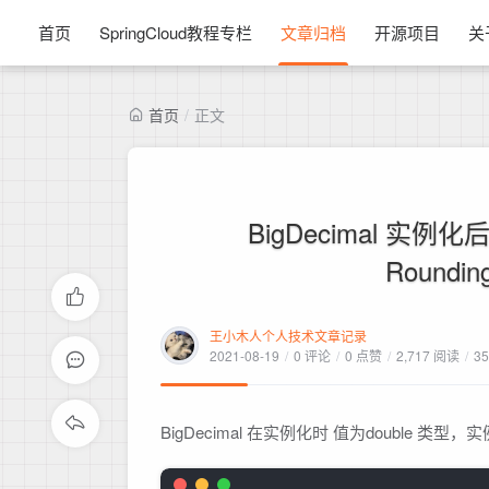
首页
SpringCloud教程专栏
文章归档
开源项目
关
首页
/
正文
BigDecimal 实例化
Roundi
王小木人个人技术文章记录
2021-08-19
/
0 评论
/
0 点赞
/
2,717 阅读
/
3
BigDecimal 在实例化时 值为double 